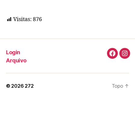
Visitas:
876
Login
Faceboo
Ins
Arquivo
© 2026
272
Topo
↑