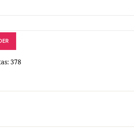
tas:
378