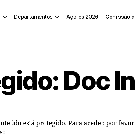
s
Departamentos
Açores 2026
Comissão d
gido: Doc I
onteúdo está protegido. Para aceder, por favor
a: