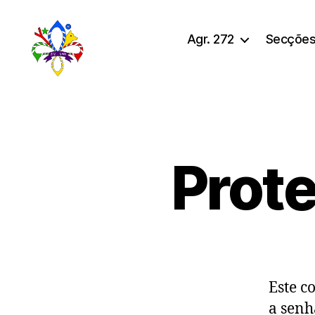
Agr. 272
Secçõe
272
Prote
Este c
a senh