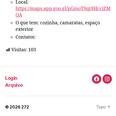
Local:
https://maps.app.goo.gl/pGmoT9qr8HccjZM
QA
O que tem: cozinha, camaratas, espaço
exterior
Contatos:
Visitas:
103
Login
Faceboo
Ins
Arquivo
© 2026
272
Topo
↑