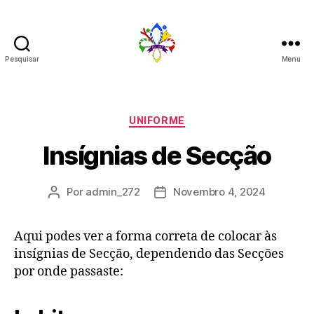
Pesquisar
Menu
272
Categorias
UNIFORME
Insígnias de Secção
Por
admin_272
Novembro 4, 2024
Autor
Data
do
do
artigo
artigo
Aqui podes ver a forma correta de colocar às
insígnias de Secção, dependendo das Secções
por onde passaste: